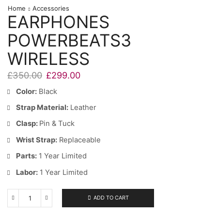
Home
Accessories
EARPHONES
POWERBEATS3
WIRELESS
£
350.00
£
299.00
Color:
Black
Strap Material:
Leather
Clasp:
Pin & Tuck
Wrist Strap:
Replaceable
Parts:
1 Year Limited
Labor:
1 Year Limited
ADD TO CART
Earphones
Powerbeats3