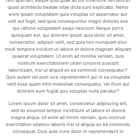
rem aperiam, eaque ipsa quae ab illo inventore veritatis et
quasi architecto beatae vitae dicta sunt explicabo. Nemo
enim ipsam voluptatem quia voluptas sit aspernatur aut
odit aut fugit, sed quia consequuntur magni dolores eos
qui ratione voluptatem sequi nesciunt. Neque porro
quisquam est, qui dolorem ipsum quia dolor sit amet,
consectetur, adipisci velit, sed quia non numquam eius
modi tempora incidunt ut labore et dolore magnam aliquam
quaerat voluptatem. Ut enim ad minima veniam, quis
nostrum exercitationem ullam corporis suscipit
laboriosam, nisi ut aliquid ex ea commodi consequatur?
Quis autem vel eum iure reprehenderit qui in ea voluptate
velit esse quam nihil molestiae consequatur, vel illum qui
dolorem eum fugiat quo voluptas nulla pariatur?
Lorem ipsum dolor sit amet, consectetur adipiscing elit,
sed do eiusmod tempor incididunt ut labore et dolore
magna aliqua. Ut enim ad minim veniam, quis nostrud
exercitation ullamco laboris nisi ut aliquip ex ea commodo
consequat. Duis aute irure dolor in reprehenderit in