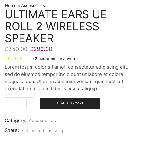
Home
Accessories
ULTIMATE EARS UE
ROLL 2 WIRELESS
SPEAKER
£
350.00
£
299.00
(
2
customer reviews)
Lorem ipsum dolor sit amet, consectetur adipiscing elit,
sed do eiusmod tempor incididunt ut labore et dolore
magna aliqua. Ut enim ad minim veniam, quis nostrud
exercitation ullamco laboris nisi ut aliquip
ADD TO CART
Ultimate
Ears
UE
Category:
Accessories
ROLL
2
Share:
Wireless
Speaker