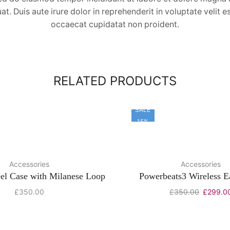
 Duis aute irure dolor in reprehenderit in voluptate velit es
occaecat cupidatat non proident.
RELATED PRODUCTS
SALE
15%
Accessories
Accessories
eel Case with Milanese Loop
Powerbeats3 Wireless E
£
350.00
£
350.00
£
299.0