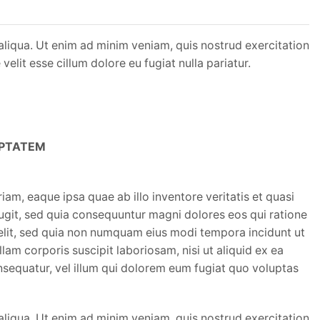
aliqua. Ut enim ad minim veniam, quis nostrud exercitation
elit esse cillum dolore eu fugiat nulla pariatur.
UPTATEM
m, eaque ipsa quae ab illo inventore veritatis et quasi
ugit, sed quia consequuntur magni dolores eos qui ratione
velit, sed quia non numquam eius modi tempora incidunt ut
m corporis suscipit laboriosam, nisi ut aliquid ex ea
nsequatur, vel illum qui dolorem eum fugiat quo voluptas
aliqua. Ut enim ad minim veniam, quis nostrud exercitation