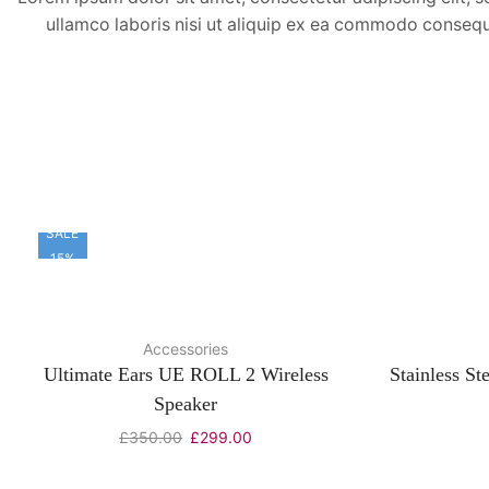
ullamco laboris nisi ut aliquip ex ea commodo consequat.
SALE
15%
Accessories
Ultimate Ears UE ROLL 2 Wireless
Stainless St
Speaker
£
350.00
£
299.00