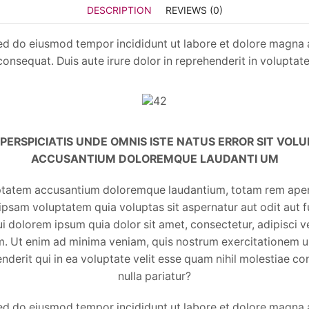
DESCRIPTION
REVIEWS (0)
sed do eiusmod tempor incididunt ut labore et dolore magna 
nsequat. Duis aute irure dolor in reprehenderit in voluptate v
 PERSPICIATIS UNDE OMNIS ISTE NATUS ERROR SIT VOL
ACCUSANTIUM DOLOREMQUE LAUDANTI UM
luptatem accusantium doloremque laudantium, totam rem aperia
ipsam voluptatem quia voluptas sit aspernatur aut odit aut f
 dolorem ipsum quia dolor sit amet, consectetur, adipisci 
Ut enim ad minima veniam, quis nostrum exercitationem ulla
rit qui in ea voluptate velit esse quam nihil molestiae co
nulla pariatur?
sed do eiusmod tempor incididunt ut labore et dolore magna 