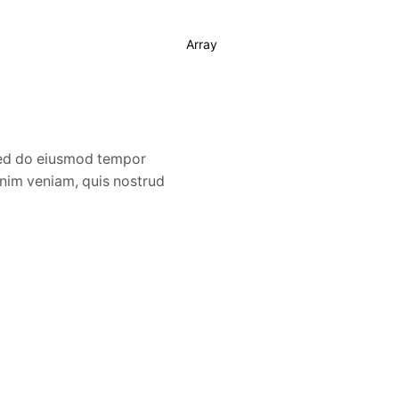
Array
Buy!
 sed do eiusmod tempor
inim veniam, quis nostrud